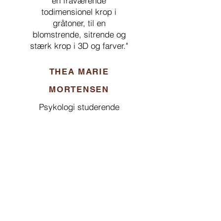
en fraværende
todimensionel krop i
gråtoner, til en
blomstrende, sitrende og
stærk krop i 3D og farver."
THEA MARIE
MORTENSEN
Psykologi studerende
"Senay har en kæmpe viden
og spirituel erfaring, som hun
er dygtig til at dele. Hun
skaber en kærlig og
indsigtsfuld ramme for en